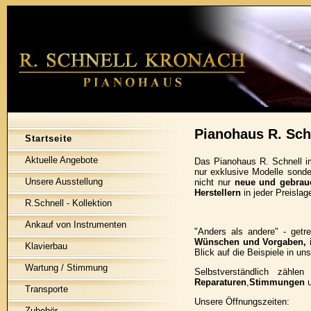
Pianohaus R. Schn
Startseite
Aktuelle Angebote
Das Pianohaus R. Schnell im
nur exklusive Modelle sond
Unsere Ausstellung
nicht nur
neue und gebrau
Herstellern
in jeder Preislag
R.Schnell - Kollektion
Ankauf von Instrumenten
"Anders als andere" - get
Wünschen und Vorgaben, in
Klavierbau
Blick auf die Beispiele in uns
Wartung / Stimmung
Selbstverständlich zähl
Reparaturen
,
Stimmungen
Transporte
Unsere Öffnungszeiten:
Zubehör