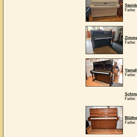
Stein
Farbe:
Zimme
Farbe:
Yamah
Farbe:
Schim
Farbe:
Blüthn
Farbe: