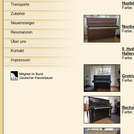
Hupfe
Transporte
Farbe:
Zubehör
Neueinsteiger
Nordi
Farbe
Resonanzen
Über uns
0 Hydr
Kontakt
Halter
Farbe:
Impressum
Grotri
Farbe:
Bechs
Farbe: