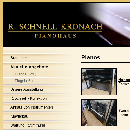
Pianos
Startseite
Aktuelle Angebote
Pianos ( 24 )
Hohne
Flügel ( 5 )
Farbe:
Unsere Ausstellung
R.Schnell - Kollektion
Ankauf von Instrumenten
Yamah
Farbe:
Klavierbau
Wartung / Stimmung