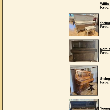
Willis
Farbe:
Stein
Farbe:
Nordi
Farbe:
Stein
Farbe
Young